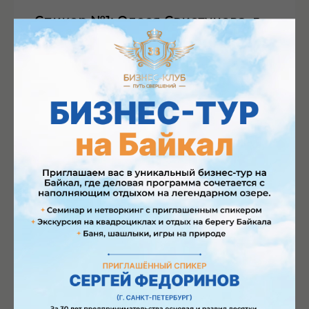
Спикер №1: Олеся Свистунова, г.
Москва
Тема «Управление судьбой личности
и бизнеса»
Эксперт в области HR,
фасилитатор и бизнес-
советник для собственников.
17:00 - 18:00
Спикер №2: Эльвира Хайбулина, г.
Москва