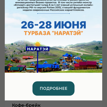
Тема "Законные способы
оптимизации налогообложения в
2026г."
Практикующий налоговый
консультант, член Палаты
налоговых консультантов РФ,
предприниматель и
основатель «Центра
бухгалтерии и налогов
Эльвиры Хайбулиной».
ПОДРОБНЕЕ
18:00 - 18:30
Кофе-брейк