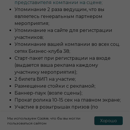
представителя компании на сцене;
Упоминание 2 раза ведущим, что вы
являетесь генеральным партнером
мероприятия;
Упоминание на сайте для регистрации
участников;
Упоминание вашей компании во всех соц.
сетях Бизнес-клуба 38;
Старт-пакет при регистрации на входе
(выдается ваша реклама каждому
участнику мероприятия);
2 билета ВИП на участие;
Размещение стойки с рекламой;
Баннер-паук (возле сцены);
Прокат ролика 10-15 сек на главном экране;
Участие в розыгрышах призов (по
желанию) Обязательно нужно
Мы используем
Cookie, что бы вы могли
Хорошо
предоставить подарок на розыгрыш от
пользоваться сайтом
вашей компании.