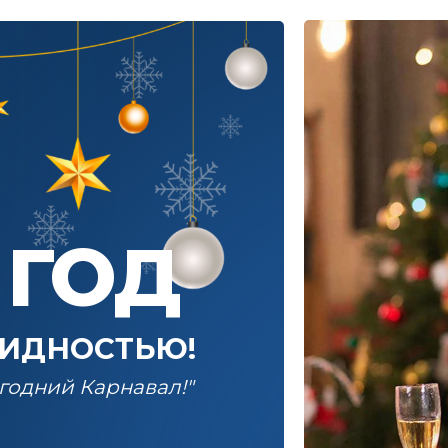
 ГОД
ЛИДНОСТЬЮ!
годний Карнавал!"