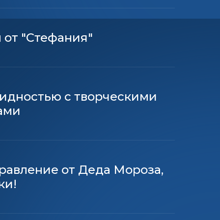
 от "Стефания"
идностью с творческими
ами
равление от Деда Мороза,
ки!