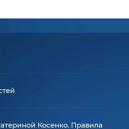
телей!
стей
катериной Косенко. Правила