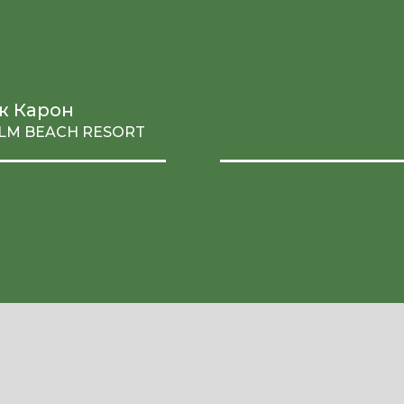
яж Карон
ALM BEACH RESORT