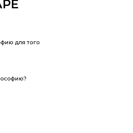
АРЕ
офию для того
лософию?