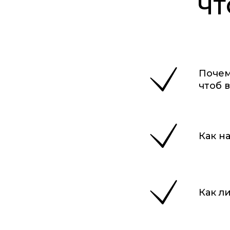
ЧТ
Почем
чтоб 
Как н
Как л