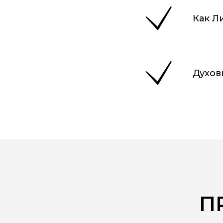
Как Л
Духов
П