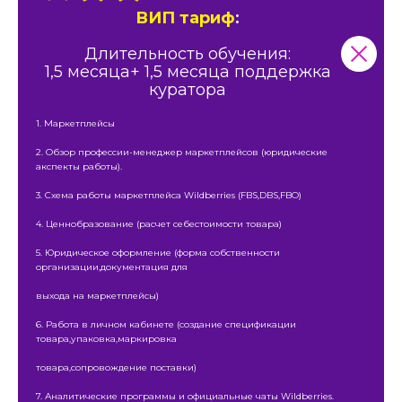
ВИП тариф
:
Длительность обучения:
1,5 месяца+ 1,5 месяца поддержка
куратора
1. Маркетплейсы
2. Обзор профессии-менеджер маркетплейсов (юридические
акспекты работы).
3. Схема работы маркетплейса Wildberries (FBS,DBS,FBO)
4. Ценнобразование (расчет себестоимости товара)
5. Юридическое оформление (форма собственности
организации,документация для
выхода на маркетплейсы)
6. Работа в личном кабинете (создание спецификации
товара,упаковка,маркировка
товара,сопровождение поставки)
7. Аналитические программы и официальные чаты Wildberries.