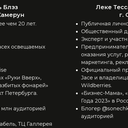
ь Блэз
Леке Тес
 Камерун
г.
е чем 20 лет.
Публичная лично
Общественный д
Эксперт и участ
всех освещаемых
Предприниматель
оказания услуг,
маркетинга, рек
ise
Официальный пр
х «Руки Вверх»,
Jace и владелица
разбитых фонарей»
Wildberries.
т Петербурга.
«Бизнес-Мама», 
Года 2023» в Рос
00 млн аудиторией
Блогер @sonechk
аудиторией
абель, ТЦ Галлерея