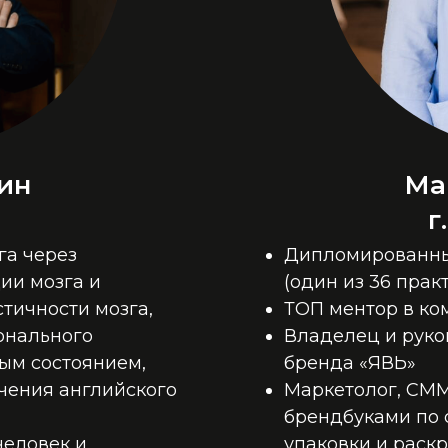
ин
Ма
г
га через
Дипломированны
ии мозга и
(один из 36 пра
стичности мозга,
ТОП ментор в ко
онального
Владелец и руко
ым состоянием,
бренда «ЯВЬ»
учения английского
Маркетолог, СММ-
брендбуками по 
человек и
упаковки и раскр