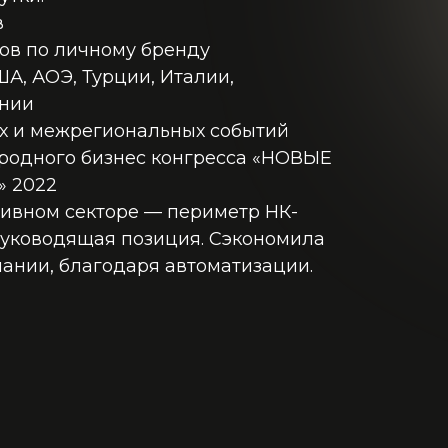
в
тов по личному бренду
А, АОЭ, Турции, Италии,
ании
х и межрегиональных событий
родного бизнес конгресса «НОВЫЕ
 2022
ативном секторе — периметр НК-
 руководящая позиция. Сэкономила
мпании, благодаря автоматизации.