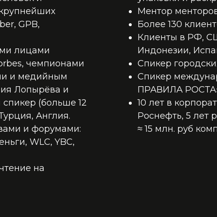
 крупнейших
Ментор менторо
ber, GPB,
Более 130 клиен
Клиенты в РФ, СШ
ыми лицами
Индонезии, Исп
orbes, чемпионами
Спикер городски
ми и медийным
Спикер междуна
рия Лопырёва и
ПРАВИЛА РОСТА»
спикер (больше 12
10 лет в корпор
Турция, Англия.
Роснефть, 5 лет
вами и форумами:
≈ 15 млн. руб ко
еньги, WLC, YBC,
чтение на