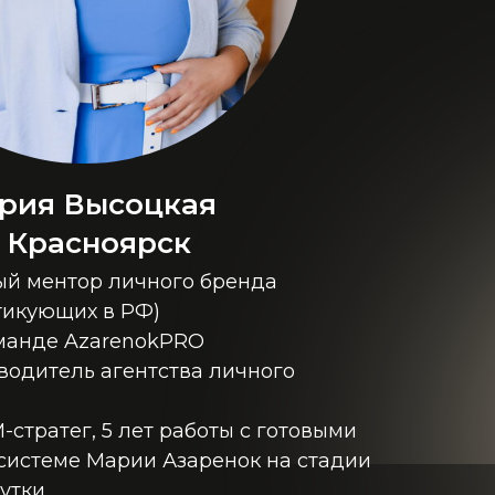
рия Высоцкая
. Красноярск
й ментор личного бренда
ктикующих в РФ)
манде AzarenokPRO
водитель агентства личного
стратег, 5 лет работы с готовыми
системе Марии Азаренок на стадии
утки.